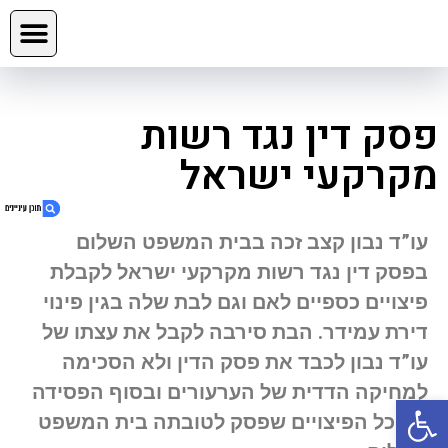
פסק דין נגד רשות
מקרקעי ישראל
עו”ד נבון קצב
זכה בבית המשפט השלום
בפסק דין נגד רשות מקרקעי ישראל לקבלת
1. פסק דין נגד רשות מקרקעי ישראל
פיצויים כספיים לאם וגם לבת שלה בגין פינוי
2. צרו קשר כעת
דירת עמידר. הבת סירבה לקבל את עצתו של
3. השאירו פרטים:
עו”ד נבון לכבד את פסק הדין ולא הסכימה
4. עוד בנושא
למחיקה הדדית של הערעורים ובסוף הפסידה
פתח סרגל נגישות
5. השאירו את הפרטים ואנו ניצור אתכם קשר
את כל הפיצויים שפסק לטובתה בית המשפט