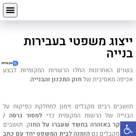
ייצוג משפטי בעבירות
בנייה
בשנים האחרונות החלו הרשויות המקומיות לבצע
אכיפה מאסיבית של
חוק התכנון והבנייה
.
1. ייצוג משפטי בעבירות בנייה
2. צרו קשר כעת
תושבים רבים מקבלים זימון למחלקת הפיקוח על
3. השאירו פרטים:
הבנייה של הרשות המקומית כדי
למסור גרסה /
4. עוד בנושא
פתח סרגל נגישות
להיחקר באזהרה בחשד שעברו על החו
ק. תושבים
5. השאירו את הפרטים ואנו ניצור אתכם קשר
רבים מקבלים גם
הזמנה לבית המשפט יחד עם כתב