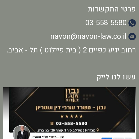
פרטי התקשרות
03-558-5580
navon@navon-law.co.il
רחוב יגיע כפיים 2 ( בית פיילוט ) תל - אביב.
עשו לנו לייק