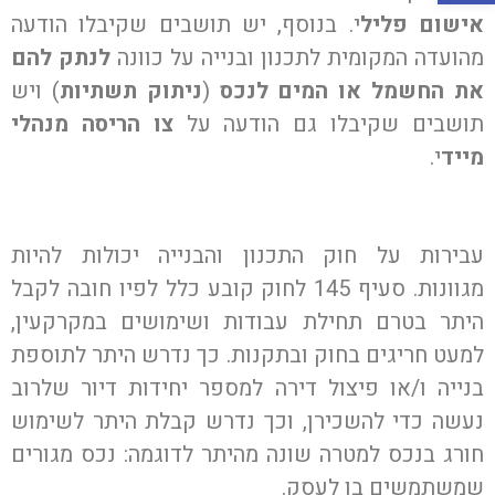
6. הודעה על ניתוק תשתיות לנכס בגין עבירת
אישום פליל
י. בנוסף, יש תושבים שקיבלו הודעה
בניה – מה עושים ?
מהועדה המקומית לתכנון ובנייה על כוונה
לנתק להם
7. עבירות בניה והחשיבות של ייצוג משפטי על
את החשמל או המים לנכס
(
ניתוק תשתיות
) ויש
ידי עורך דין
תושבים שקיבלו גם הודעה על
צו הריסה מנהלי
8. מהן חריגות בניה והאם ניתן לבצע הסדרה
מייד
י.
שלהן ?
9. עו”ד נבון קצב: “עבירות בנייה הן לא משחק
ילדים”
עבירות על חוק התכנון והבנייה יכולות להיות
מגוונות. סעיף 145 לחוק קובע כלל לפיו חובה לקבל
היתר בטרם תחילת עבודות ושימושים במקרקעין,
למעט חריגים בחוק ובתקנות. כך נדרש היתר לתוספת
בנייה ו/או פיצול דירה למספר יחידות דיור שלרוב
נעשה כדי להשכירן, וכך נדרש קבלת היתר לשימוש
חורג בנכס למטרה שונה מהיתר לדוגמה: נכס מגורים
שמשתמשים בו לעסק.